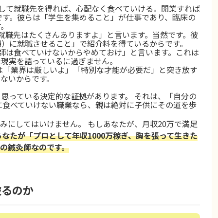
して就職先を得れば、心配なく食べていける。開業すれば
然です。彼らは「学生を集めること」が仕事であり、臨床の
す。
就職先はたくさんありますよ」と言います。当然です。彼
場）に就職させること」で紹介料を得ているからです。
師は食べていけないからやめておけ」と言います。これは
た現実を語っているに過ぎません。
は「業界は厳しいよ」「特別な才能が必要だ」と突き放す
くないからです。
思っている決定的な証拠があります。 それは、「自分の
に食べていけない職業なら、親は絶対に子供にその道を歩
みにしてはいけません。 もしあなたが、月収20万で満足
あなたが「プロとして年収1000万稼ぎ、胸を張って生きた
の鍼灸師なのです。
破るのか