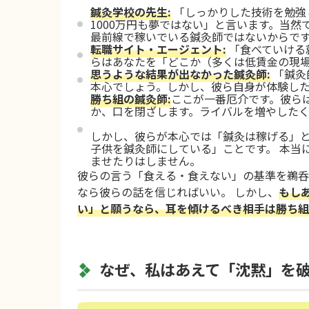
鍼灸学校の先生:
「しっかりした技術を勉強
1000万円も夢ではない」と言います。当
最前線で稼いでいる鍼灸師ではないからで
転職サイト・エージェント:
「食べていける
らはあなたを「どこか（多くは低賃金の現
思うような結果が出なかった鍼灸師:
「鍼灸
本心でしょう。しかし、彼ら自身が体験し
勝ち組の鍼灸師:
ここが一番厄介です。彼ら
か、口を閉ざします。ライバルを増やした
しかし、彼らが本心では「鍼灸は稼げる」と
子供を鍼灸師にしている」ことです。 本当
ませたりはしません。
彼らの言う「食える・食えない」の基準を鵜呑
なら彼らの話を信じればいい。 しかし、
もし
い」と願うなら、耳を傾けるべき相手は勝ち組
なぜ、私はあえて「沈黙」を