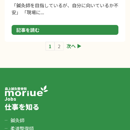
「鍼灸師を目指しているが、自分に向いているか不
安」 「現場に...
記事を読む
投
次へ
1
2
稿
の
ペ
ー
ジ
送
り
Jobs
仕事を知る
鍼灸師
柔道整復師